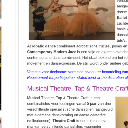
versch
aange
danse
Ballet
zachte
basis 
dansst
tutu's
Acrobatic dance
combineert acrobatische trucjes, poses en l
Contemporary Modern Jazz
is een vrije en expressieve dan
contemporaine dans combineert. Het staat bekend om het rek
movement en dansexpressie. De stijl wordt onder andere gebr
Vereiste voor deelname: vermelde niveau ter beoordeling va
Requirement for participation: stated level at the discretion o
Musical Theatre, Tap & Theatre Craft
Musical Theatre, Tap & Theatre Craft is een
combinatieles voor leerlingen
vanaf 5 jaar
van drie
verschillende specialistische dansstijlen, aangevuld
met algemene dansvorming en
danse caractère
(volksdansen).
Theatre Craft
is een expressieve
mix van verschillende dansstijlen, waaronder