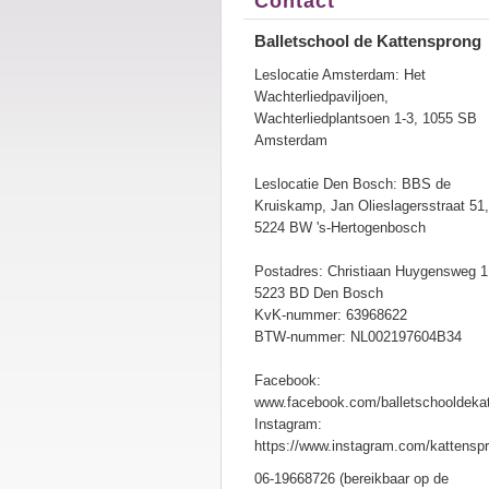
Contact
Balletschool de Kattensprong
Leslocatie Amsterdam: Het
Wachterliedpaviljoen,
Wachterliedplantsoen 1-3, 1055 SB
Amsterdam
Leslocatie Den Bosch: BBS de
Kruiskamp, Jan Olieslagersstraat 51,
5224 BW 's-Hertogenbosch
Postadres: Christiaan Huygensweg 1
5223 BD Den Bosch
KvK-nummer: 63968622
BTW-nummer: NL002197604B34
Facebook:
www.facebook.com/balletschooldeka
Instagram:
https://www.instagram.com/kattensp
06-19668726 (bereikbaar op de