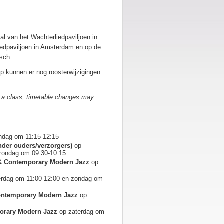
l van het Wachterliedpaviljoen in
edpaviljoen in Amsterdam en op de
osch
ep kunnen er nog roosterwijzigingen
or a class, timetable changes may
ndag om 11:15-12:15
onder ouders/verzorgers)
op
zondag om 09:30-10:15
ce & Contemporary Modern Jazz
op
erdag om 11:00-12:00 en zondag om
ontemporary Modern Jazz
op
porary Modern Jazz
op zaterdag om