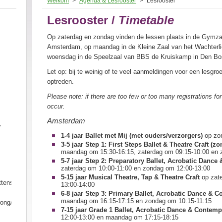
Welkom
>
Agenda & Lesrooster
>
Lesrooster
Lesrooster /
Timetable
Op zaterdag en zondag vinden de lessen plaats in de Gymzaa
Amsterdam, op maandag in de Kleine Zaal van het Wachterli
woensdag in de Speelzaal van BBS de Kruiskamp in Den B
Let op: bij te weinig of te veel aanmeldingen voor een lesgro
optreden.
Please note: if there are too few or too many registrations f
occur.
Amsterdam
,
1-4 jaar
Ballet met Mij (met ouders/verzorgers)
op zo
3-5 jaar
Step 1: First Steps Ballet & Theatre Craft (z
maandag om 15:30-16:15, zaterdag om 09:15-10:00 en 
5-7 jaar Step 2: Preparatory Ballet, Acrobatic Dan
zaterdag om 10:00-11:00 en zondag om 12:00-13:00
5-15 jaar Musical Theatre, Tap & Theatre Craft
op zat
ttensprong
13:00-14:00
6-8 jaar Step 3: Primary Ballet, Acrobatic Dan
ce & C
maandag om 16:15-17:15 en zondag om 10:15-11:15
rong/
7-15 jaar Grade 1 Ballet, Acrobatic Dance & Contem
12:00-13:00 en maandag om 17:15-18:15