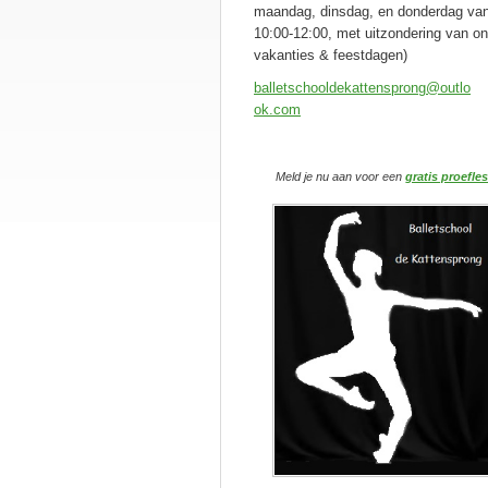
maandag, dinsdag, en donderdag va
10:00-12:00, met uitzondering van o
vakanties & feestdagen)
balletsc
hooldeka
ttenspro
ng@outlo
ok.com
Meld je nu aan voor
een
gratis proefles