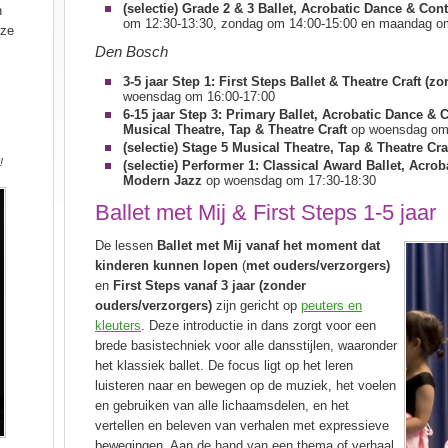
(selectie) Grade 2 & 3 Ballet, Acrobatic Dance & C
n
om 12:30-13:30, zondag om 14:00-15:00 en maandag o
nze
Den Bosch
3-5 jaar
Step 1: First Steps Ballet & Theatre Craft (z
woensdag om 16:00-17:00
6-15 jaar Step 3: Primary Ballet, Acrobatic Dance 
Musical Theatre, Tap & Theatre Craft
op woensdag om
(selectie) Stage 5 Musical Theatre, Tap & Theatre Cra
!
(selectie) Performer 1: Classical Award Ballet, Acr
Modern Jazz
op woensdag om 17:30-18:30
Ballet met Mij & First Steps 1-5 jaar
De lessen
Ballet met Mij vanaf het moment dat
kinderen kunnen lopen
(
met
ouders/verzorgers)
en
First Steps vanaf 3 jaar (zonder
ouders/verzorgers)
zijn gericht op
peuters en
kleuters
. Deze introductie in dans zorgt voor een
brede basistechniek voor alle dansstijlen, waaronder
het klassiek ballet. De focus ligt op het leren
luisteren naar en bewegen op de muziek, het voelen
en gebruiken van alle lichaamsdelen, en het
vertellen en beleven van verhalen met expressieve
bewegingen. Aan de hand van een thema of verhaal