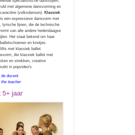
illende specialistische dansstijlen,
vuld met algemene dansvorming en
caractère
(vo
lksdansen).
Klassi
ek
is een expressieve dansvorm met
, lyrische lijnen, die de technische
vormt van alle andere hedendaagse
ijlen. Het staat bekend om haar
, balletschoenen en knotjes.
ifts met klassiek ballet.
svorm, die klassiek ballet met
ken en strekken, creative
uikt in popvideo's.
n de docent
f the teacher
 5+ jaar