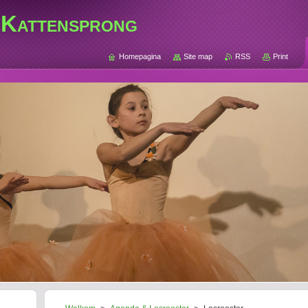
 Kattensprong
Homepagina
Site map
RSS
Print