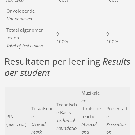
Onvoldoende
Not achieved
Totaal afgenomen
9
9
testen
100%
100%
Total of tests taken
Resultaten per leerling
Results
per student
Muzikale
en
Technisch
Totaalscor
ritmische
Presentati
e Basis
PIN
e
reactie
e
N
Technical
(jaar
year
)
Overall
Musical
Presentati
C
Foundatio
mark
and
on