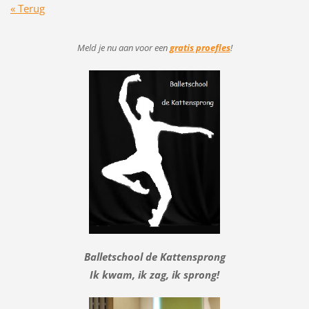
« Terug
Meld je nu aan voor
een
gratis proefles
!
Balletschool de Kattensprong
Ik kwam, ik zag, ik sprong!