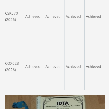
s
P
CSK570
b
Achieved
Achieved
Achieved
Achieved
(2026)
j
E
b
p
S
p
fl
CQX623
Achieved
Achieved
Achieved
Achieved
E
(2026)
b
p
W