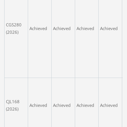
s
P
m
CGS280
Achieved
Achieved
Achieved
Achieved
ts
(2026)
d
g
f
e
o
l
A
p
b
CJL168
Achieved
Achieved
Achieved
Achieved
p
(2026)
a
p