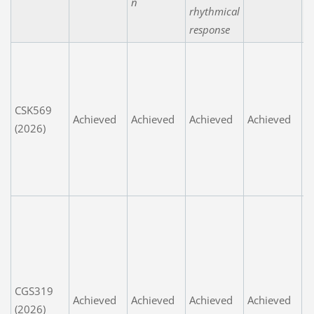
n
rhythmical
response
C
w
d
CSK569
g.
Achieved
Achieved
Achieved
Achieved
(2026)
E
f
r
gi
E
fl
Al
m
t
CGS319
Achieved
Achieved
Achieved
Achieved
v
(2026)