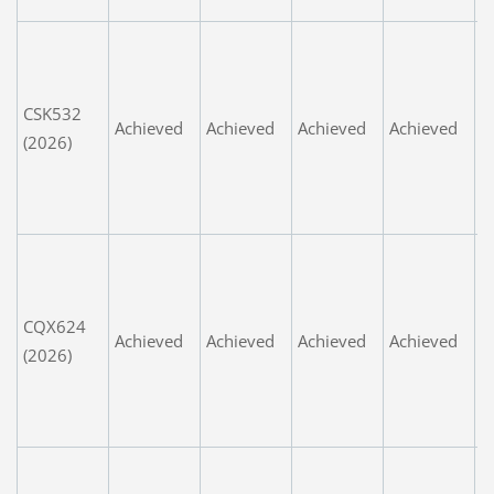
G
W
T
m
CSK532
Achieved
Achieved
Achieved
Achieved
t
(2026)
d
g
gi
V
e
.
CQX624
Achieved
Achieved
Achieved
Achieved
t
(2026)
h
b
j
A