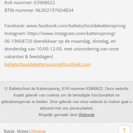
KvK-nummer: 63968622
BTW-nummer: NL002197604B34
Facebook: www.facebook.com/balletschooldekattensprong
Instagram: https://www.instagram.com/kattensprong/
06-19668726 (bereikbaar op de maandag, dinsdag, en
donderdag van 10:00-12:00, met uitzondering van onze
vakanties & feestdagen)
balletsc
hooldeka
ttenspro
ng@outlo
ok.com
© Balletschool de Kattensprong, KVK-nummer 63968622. Deze website
maakt gebruik van cookies om de benodigde functionaliteit en
gebruikersgemak te bieden. Door gebruik van onze website te maken gaat u
akkoord met ons privacybeleid.
Mogelijk gemaakt door
Webnode
Bekijk:
Mobiel
|
Desktop