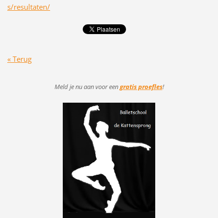
s/resultaten/
« Terug
Meld je nu aan voor
een
gratis proefles
!