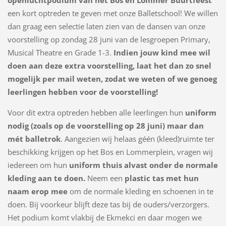
openluchtpodium van het Bos en Lommer Buurtfeest
een kort optreden te geven met onze Balletschool! We willen
dan graag een selectie laten zien van de dansen van onze
voorstelling op zondag 28 juni van de lesgroepen Primary,
Musical Theatre en Grade 1-3.
Indien jouw kind mee wil
doen aan deze extra voorstelling, laat het dan zo snel
mogelijk per mail weten, zodat we weten of we genoeg
leerlingen hebben voor de voorstelling!
Voor dit extra optreden hebben alle leerlingen hun
uniform
nodig (zoals op de voorstelling op 28 juni) maar dan
mét balletrok
. Aangezien wij helaas géén (kleed)ruimte ter
beschikking krijgen op het Bos en Lommerplein, vragen wij
iedereen om hun
uniform thuis alvast onder de normale
kleding aan te doen
.
Neem een
plastic tas met hun
naam erop mee
om de normale kleding en schoenen in te
doen. Bij voorkeur blijft deze tas bij de ouders/verzorgers.
Het podium komt vlakbij de Ekmekci en daar mogen we