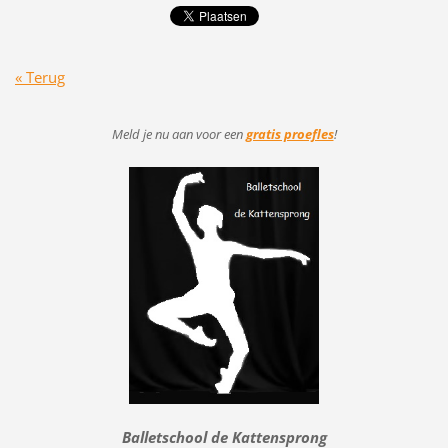
« Terug
Meld je nu aan voor
een
gratis proefles
!
Balletschool de Kattensprong