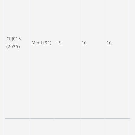
e
j
K
p
y
CPJ015
Merit (81)
49
16
16
s
(2025)
F
"
g
d
p
n
d
t
h
E
a