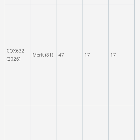
G
T
e
w
b
CQX632
p
Merit (81)
47
17
17
(2026)
d
s
p
m
a
.
B
s
V
w