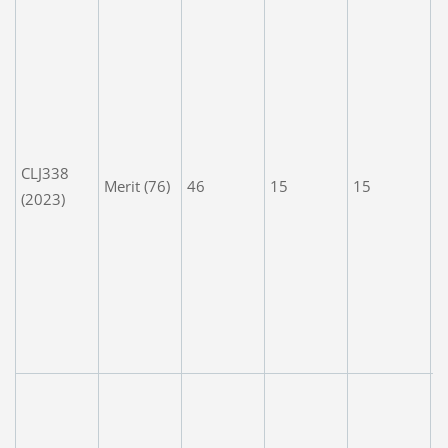
E
a
w
a
.
r
CLJ338
t
Merit (76)
46
15
15
(2023)
a
o
t
h
al
c
a
P
r
d