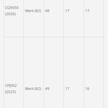
R
CQX650
r 
Merit (82)
48
17
17
(2026)
s
f
A
r
G
r
V
k
y
s
w
CPJ062
o
Merit (82)
49
17
16
(2025)
K
t
k