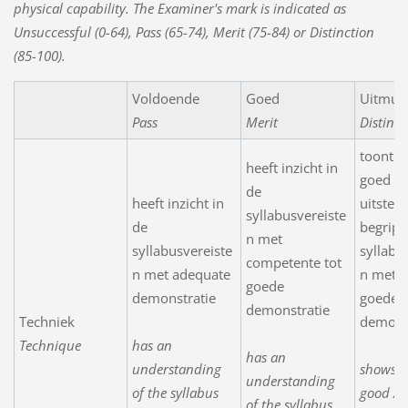
physical capability. The Examiner's mark is indicated as
Unsuccessful (0-64), Pass (65-74), Merit (75-84) or Distinction
(85-100).
Voldoende
Goed
Uitmun
Pass
Merit
Distinct
toont e
heeft inzicht in
goed /
de
heeft inzicht in
uitstek
syllabusvereiste
de
begrip 
n met
syllabusvereiste
syllabu
competente tot
n met adequate
n met e
goede
demonstratie
goede
demonstratie
Techniek
demons
Technique
has an
has an
understanding
shows a
understanding
of the syllabus
good / e
of the syllabus