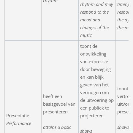
rhythm
rhythm and may
timing,
respond to the
respond
mood and
the dyn
changes of the
the mus
music
toont de
ontwikkeling
van expressie
door beweging
en kan blijk
geven van het
toont
vermogen om
heeft een
vertrou
de uitvoering op
basisgevoel van
uitvoer
een publiek te
presenteren
present
Presentatie
projecteren
Performance
attains a basic
shows
shows