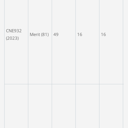
d
g
C
w
CNE932
Merit (81)
49
16
16
a
(2023)
,
e
t
T
w
d
S
d
g
n
r
'