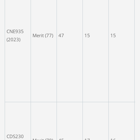
N
r
t
CNE935
s
Merit (77)
47
15
15
(2023)
t
a
A
t
c
a
s
i
P
u
f
f
CDS230