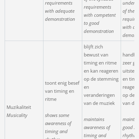
requirements
underst
requirements
with adequate
of the s
with competent
demonstration
require
to good
with a 
demonstration
demonst
blijft zich
bewust van
handha
timing en ritme
zeer go
en kan reageren
uitstek
op de stemming
en timi
toont enig besef
en
reageer
van timing en
veranderingen
op de 
ritme
van de muziek
van de
Muzikaliteit
Musicality
shows some
maintains
maintai
awareness of
awareness of
good / e
timing and
timing and
rhythm