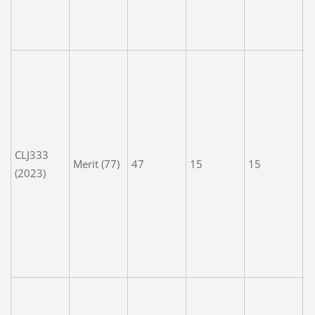
s
'
t
A
t
e
a
m
CLJ333
t
Merit (77)
47
15
15
(2023)
s
i
t
t
e
w
A
t