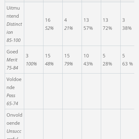
Uitmu
ntend
16
4
13
13
3
Distinct
52%
21%
57%
72%
38%
ion
85-100
Goed
3
15
15
10
5
5
Merit
100%
48%
79
%
43%
28%
63 %
75-84
Voldoe
nde
Pass
65-74
Onvold
oende
Unsucc