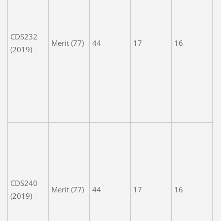
g.
L
CDS232
c
Merit (77)
44
17
16
(2019)
t
m
t
P
kn
th
A
c
a
T
CDS240
r
Merit (77)
44
17
16
(2019)
h
h