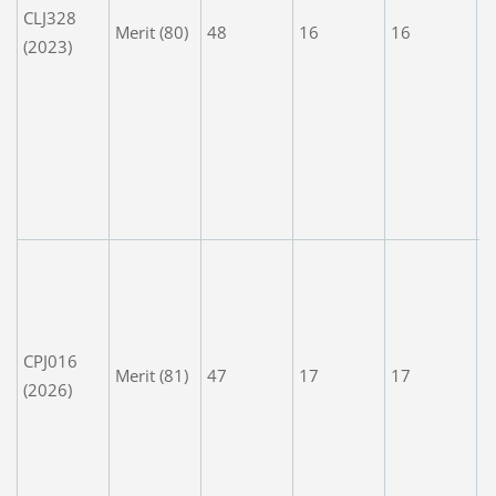
CLJ328
Y
Merit (80)
48
16
16
(2023)
h
t
E
W
t
S
y
W
A
p
n
CPJ016
Merit (81)
47
17
17
P
(2026)
c
w
l
b