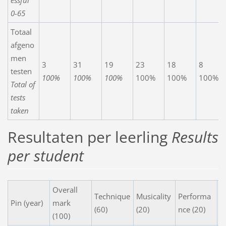
essful
0-65
Totaal
afgeno
men
3
31
19
23
18
8
testen
100%
100%
100%
100%
100%
100%
Total of
tests
taken
Resultaten per leerling
Results
per student
Overall
Technique
Musicality
Performa
C
Pin (year)
mark
(60)
(20)
nce (20)
s
(100)