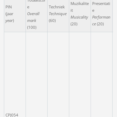
Totaalscor
Muzikalite
Presentati
PIN
e
Techniek
it
e
N
(jaar
Overall
Technique
Musicality
Performan
C
year
)
mark
(60)
(20)
ce
(20)
(100)
A
e
n
t
t
r
t
e
K
f
th
h
CPJ054