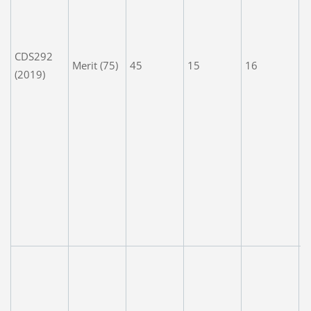
n
y
e
CDS292
A
Merit (75)
45
15
16
(2019)
l
c
t
m
'
l
p
o
gi
A
e
n