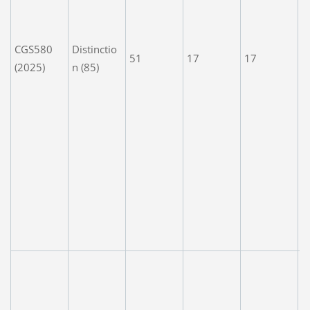
j
c
H
CGS580
Distinctio
51
17
17
n
(2025)
n (85)
f
n
w
e
m
h
c
D
v
p
A
e
a