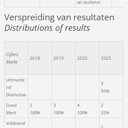
an audience
Verspreiding van resultaten
Distributions of results
T
Cijfers
e
2018
2019
2020
2025
Marks
O
m
Uitmunte
3
3
nd
50%
2
Distinction
Goed
2
3
4
2
1
Merit
100%
100%
100%
33%
7
Voldoend
1
1