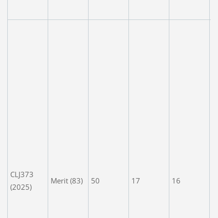
D
A
c
a
V
m
t
Y
t
e
w
t
f
CLJ373
Merit (83)
50
17
16
n
(2025)
p
G