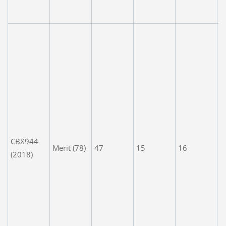
y
n
A
c
a
t
e
T
t
a
f
CBX944
Merit (78)
47
15
16
li
(2018)
t
t
n
c
'