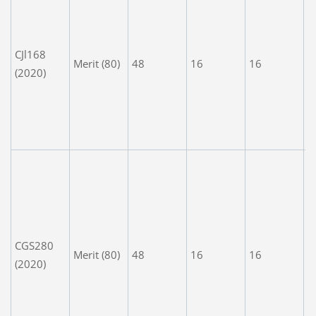
T
p
w
CJl168
Merit (80)
48
16
16
c
(2020)
e
e
y
'
W
T
t
t
y
CGS280
Merit (80)
48
16
16
a
(2020)
e
in
e