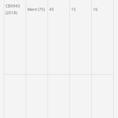
m
CBX943
Merit (75)
45
15
16
C
(2018)
n
t
t
s
'
h
p
o
V
t
w
n
fu
l