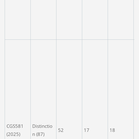
D
D
v
d
a
A
a
e
ic
p
o
h
c
t
w
CGS581
Distinctio
b
52
17
18
(2025)
n (87)
s