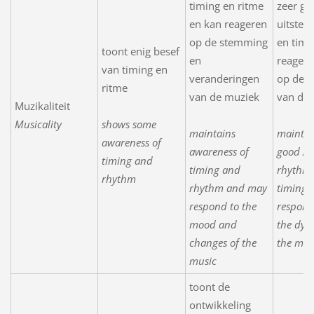
timing en ritme
zeer go
en kan reageren
uitstek
op de stemming
en timi
toont enig besef
en
reageer
van timing en
veranderingen
op de 
ritme
van de muziek
van de
Muzikaliteit
Musicality
shows some
maintains
maintai
awareness of
awareness of
good / e
timing and
timing and
rhythm
rhythm
rhythm and may
timing,
respond to the
respond
mood and
the dyn
changes of the
the mus
music
toont de
ontwikkeling