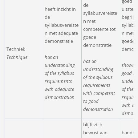
goed /
de
heeft inzicht in
uitstek
syllabusvereiste
de
begrip 
n met
syllabusvereiste
syllabu
competente tot
n met adequate
n met e
goede
demonstratie
goede
demonstratie
Techniek
demons
Technique
has an
has an
understanding
shows a
understanding
of the syllabus
good / e
of the syllabus
requirements
underst
requirements
with adequate
of the s
with competent
demonstration
require
to good
with a 
demonstration
demonst
blijft zich
bewust van
handha