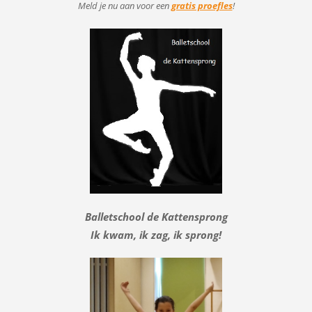
Meld je nu aan voor
een
gratis proefles
!
Balletschool de Kattensprong
Ik kwam, ik zag, ik sprong!