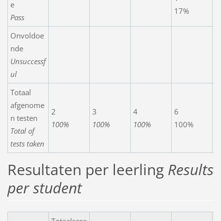
e
17%
6
Pass
Onvoldoe
nde
Unsuccessf
ul
Totaal
afgenome
2
3
4
6
1
n testen
100%
100%
100%
100%
1
Total of
tests taken
Resultaten per leerling
Results
per student