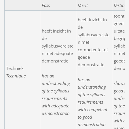
Pass
Merit
Distinct
toont e
heeft inzicht in
goed /
de
heeft inzicht in
uitstek
syllabusvereiste
de
begrip 
n met
syllabusvereiste
syllabu
competente tot
n met adequate
n met e
goede
demonstratie
goede
demonstratie
Techniek
demons
Technique
has an
has an
understanding
shows a
understanding
of the syllabus
good / e
of the syllabus
requirements
underst
requirements
with adequate
of the s
with competent
demonstration
require
to good
with a 
demonstration
demonst