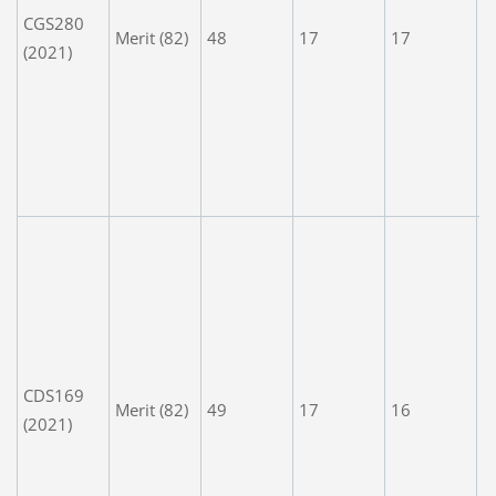
CGS280
n
Merit (82)
48
17
17
(2021)
d
w
e
a
e
t
A
p
f
t
B
c
CDS169
Merit (82)
49
17
16
n
(2021)
p
o