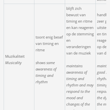
blijft zich
bewust van
handha
timing en ritme
zeer go
en kan reageren
uitstek
op de stemming
en timi
toont enig besef
en
reageer
van timing en
veranderingen
op de 
ritme
van de muziek
van de
Muzikaliteit
Musicality
shows some
maintains
maintai
awareness of
awareness of
good / e
timing and
timing and
rhythm
rhythm
rhythm and may
timing,
respond to the
respond
mood and
the dyn
changes of the
the mus