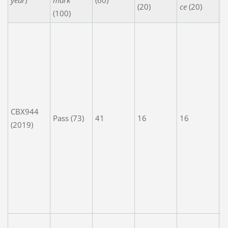
year
)
mark
(60)
(20)
ce
(20)
(100)
A
e
w
e
t.
C
CBX944
t
Pass (73)
41
16
16
(2019)
a
s
n
o
t
r
n
S