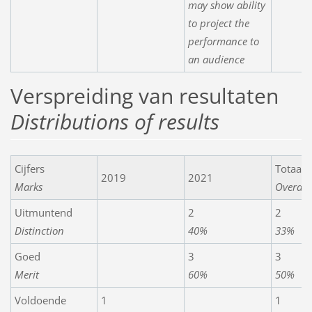
may show ability
to project the
performance to
an audience
Verspreiding van resultaten
Distributions of results
Cijfers
Totaals
2019
2021
Marks
Overall
Uitmuntend
2
2
Distinction
40%
33%
Goed
3
3
Merit
60%
50%
Voldoende
1
1