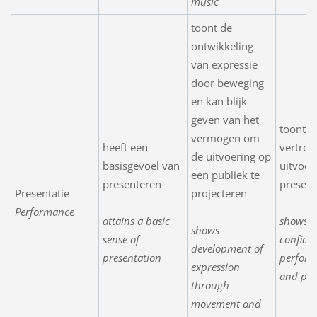
music
toont de
ontwikkeling
van expressie
door beweging
en kan blijk
geven van het
toont
vermogen om
heeft een
vertrou
de uitvoering op
basisgevoel van
uitvoer
een publiek te
presenteren
present
Presentatie
projecteren
Performance
attains a basic
shows
shows
sense of
confide
development of
presentation
perfor
expression
and pre
through
movement and