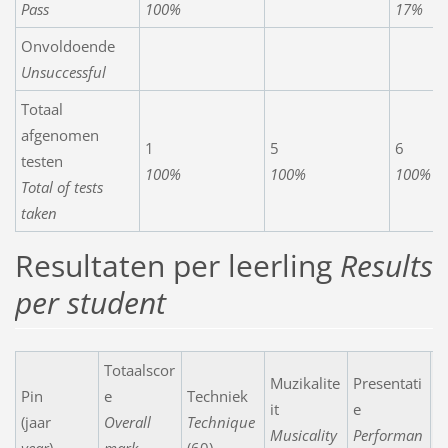
Pass
100%
17%
Onvoldoende
Unsuccessful
Totaal
afgenomen
1
5
6
testen
100%
100%
100%
Total of tests
taken
Resultaten per leerling
Results
per student
Totaalscor
Muzikalite
Presentati
Pin
e
Techniek
it
e
N
(jaar
Overall
Technique
Musicality
Performan
C