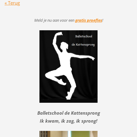
« Terug
Meld je nu aan voor
een
gratis proefles
!
Balletschool de Kattensprong
Ik kwam, ik zag, ik sprong!