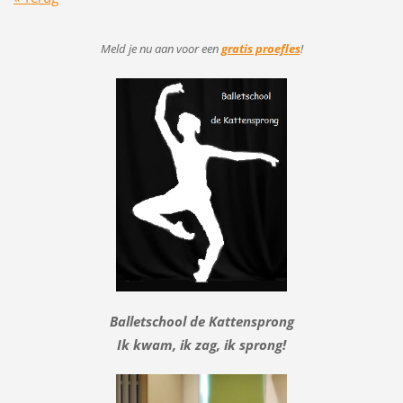
Meld je nu aan voor
een
gratis proefles
!
Balletschool de Kattensprong
Ik kwam, ik zag, ik sprong!