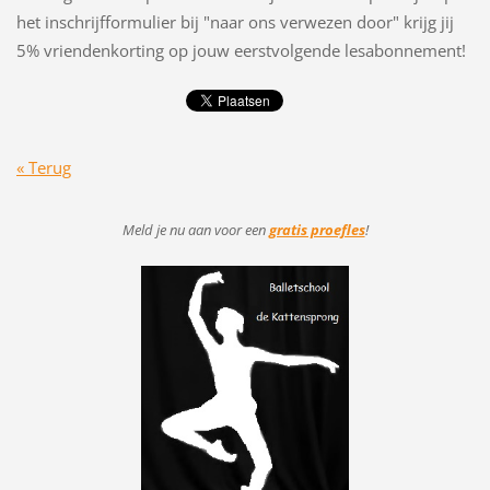
het inschrijfformulier bij "naar ons verwezen door" krijg jij
5% vriendenkorting op jouw eerstvolgende lesabonnement!
« Terug
Meld je nu aan voor
een
gratis proefles
!