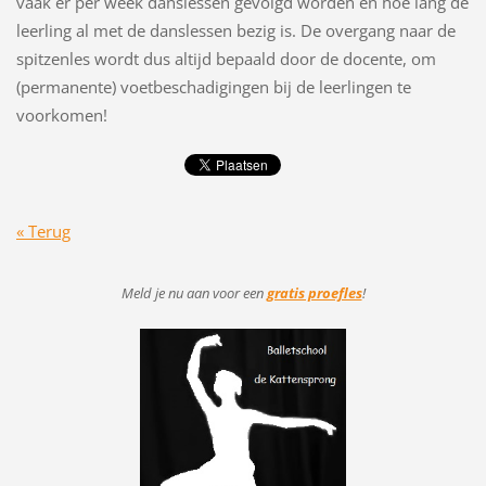
vaak er per week danslessen gevolgd worden en hoe lang de
leerling al met de danslessen bezig is. De overgang naar de
spitzenles wordt dus altijd bepaald door de docente, om
(permanente) voetbeschadigingen bij de leerlingen te
voorkomen!
« Terug
Meld je nu aan voor
een
gratis proefles
!