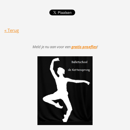
« Terug
Meld je nu aan voor
een
gratis proefles
!