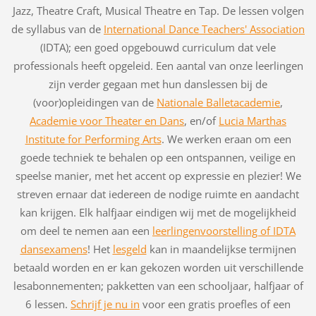
Jazz, Theatre Craft, Musical Theatre en Tap. De lessen volgen
de syllabus van de
International Dance Teachers' Association
(IDTA); een goed opgebouwd curriculum dat vele
professionals heeft opgeleid. Een aantal van onze leerlingen
zijn verder gegaan met hun danslessen bij de
(voor)opleidingen van de
Nationale Balletacademie
,
Academie voor Theater en Dans
, en/of
Lucia Marthas
Institute for Performing Arts
. We werken eraan om een
goede techniek te behalen op een ontspannen, veilige en
speelse manier, met het accent op expressie en plezier! We
streven ernaar dat iedereen de nodige ruimte en aandacht
kan krijgen. Elk halfjaar eindigen wij met de mogelijkheid
om deel te nemen aan een
leerlingenvoorstelling of IDTA
dansexamens
! Het
lesgeld
kan in maandelijkse termijnen
betaald worden en er kan gekozen worden uit verschillende
lesabonnementen; pakketten van een schooljaar, halfjaar of
6 lessen.
Schrijf je nu in
voor een gratis proefles of een