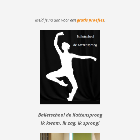
Meld je nu aan voor
een
gratis proefles
!
Balletschool de Kattensprong
Ik kwam, ik zag, ik sprong!