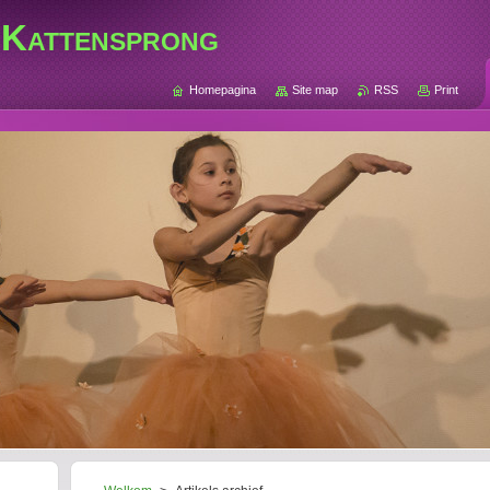
 Kattensprong
Homepagina
Site map
RSS
Print