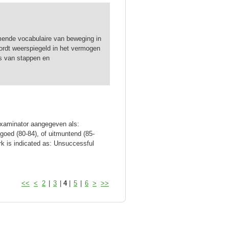
ende vocabulaire van beweging in
ordt weerspiegeld in het vermogen
s van stappen en
 examinator aangegeven als:
goed (80-84), of uitmuntend (85-
rk is indicated as: Unsuccessful
<<
<
2
|
3
|
4
|
5
|
6
>
>>