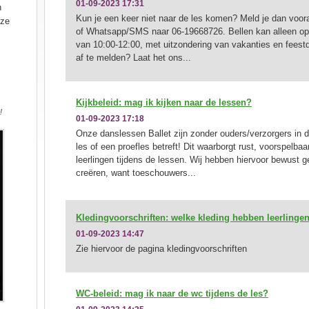
01-09-2023 17:31
n
Kun je een keer niet naar de les komen? Meld je dan voora
nze
of Whatsapp/SMS naar 06-19668726. Bellen kan alleen o
van 10:00-12:00, met uitzondering van vakanties en feestda
af te melden? Laat het ons...
Kijkbeleid: mag ik kijken naar de lessen?
!
01-09-2023 17:18
Onze danslessen Ballet zijn zonder ouders/verzorgers in 
les of een proefles betreft! Dit waarborgt rust, voorspelbaa
leerlingen tijdens de lessen. Wij hebben hiervoor bewust 
creëren, want toeschouwers...
Kledingvoorschriften: welke kleding hebben leerlinge
01-09-2023 14:47
Zie hiervoor de pagina kledingvoorschriften
WC-beleid: mag ik naar de wc tijdens de les?