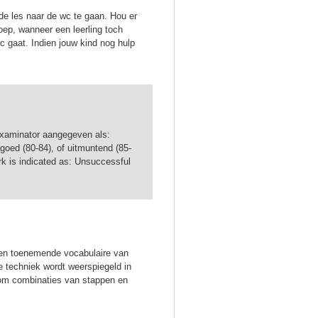
de les naar de wc te gaan. Hou er
oep, wanneer een leerling toch
c gaat. Indien jouw kind nog hulp
 examinator aangegeven als:
goed (80-84), of uitmuntend (85-
rk is indicated as: Unsuccessful
een toenemende vocabulaire van
e techniek wordt weerspiegeld in
om combinaties van stappen en