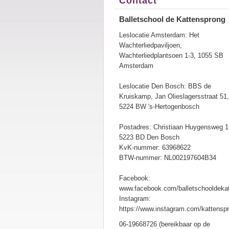
Contact
Balletschool de Kattensprong
Leslocatie Amsterdam: Het
Wachterliedpaviljoen,
Wachterliedplantsoen 1-3, 1055 SB
Amsterdam
Leslocatie Den Bosch: BBS de
Kruiskamp, Jan Olieslagersstraat 51,
5224 BW 's-Hertogenbosch
Postadres: Christiaan Huygensweg 1
5223 BD Den Bosch
KvK-nummer: 63968622
BTW-nummer: NL002197604B34
Facebook:
www.facebook.com/balletschooldeka
Instagram:
https://www.instagram.com/kattensp
06-19668726 (bereikbaar op de