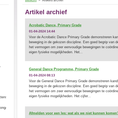
Welkom
>
Artikels archief
Artikel archief
Acrobatic Dance, Primary Grade
01-04-2024 14:44
Voor de Acrobatic Dance Primary Grade demonstreren kan
beweging in de gekozen discipline. Een goed begrip van d
het vermogen om zeer eenvoudige bewegingen te coördine
eigen fysieke mogelijkheden. Het...
,
General Dance Programme, Primary Grade
01-04-2024 08:13
Voor de General Dance Primary Grade demonstreren kandi
beweging in de gekozen discipline. Een goed begrip van d
het vermogen om zeer eenvoudige bewegingen te coördine
eigen fysieke mogelijkheden. Het cijfer...
ttensprong
rong/
Afmelden voor een les: wat als we niet kunnen komen