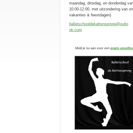
maandag, dinsdag, en donderdag va
10:00-12:00, met uitzondering van o
vakanties & feestdagen)
balletsc
hooldeka
ttenspro
ng@outlo
ok.com
Meld je nu aan voor
een
gratis proefles